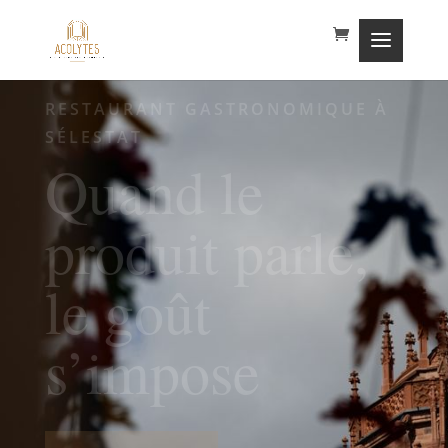
RESTAURANT GASTRONOMIQUE À
SÉLESTAT
Quand le
produit parle,
le goût
s’impose