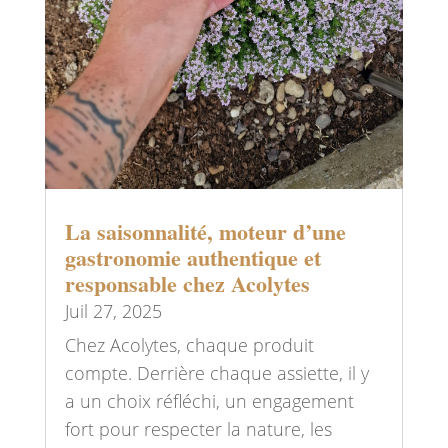
La saisonnalité, moteur d’une
gastronomie authentique et
responsable chez Acolytes
Juil 27, 2025
Chez Acolytes, chaque produit
compte. Derrière chaque assiette, il y
a un choix réfléchi, un engagement
fort pour respecter la nature, les