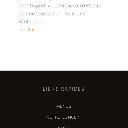
avant/après » des travaux n’est pas
qu’une rénovation, mais une
véritable...
lire plus
LIENS RAPIDES
MENUS
NOTRE CONCEPT
BLOG