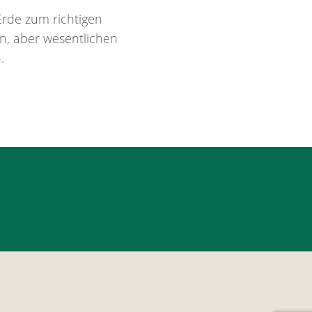
Erde zum richtigen
en, aber wesentlichen
.