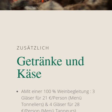
ZUSÄTZLICH
Getränke und
Käse
AMit einer 100 % Weinbegleitung : 3
Gläser für 21 €/Person (Menü
Tonneliers) & 4 Gläser für 28
€/Person (Menü Tanneurs)