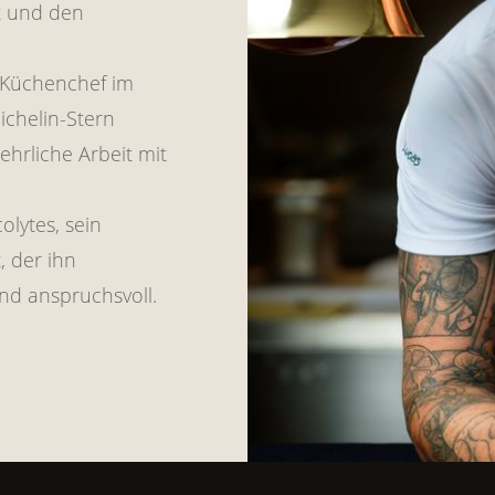
t und den
 Küchenchef im
ichelin-Stern
ehrliche Arbeit mit
olytes, sein
, der ihn
und anspruchsvoll.