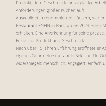
Produkt, dem Geschmack für sorgfältige Arbei
Anforderungen großer Küchen auf!
Ausgebildet in renommierten Häusern, war er
Restaurant ENFIN in Barr, wo sie 2023 einen M
erhielten. Eine Anerkennung für seine präzise, 
Fokus auf Produkt und Geschmack.
Nach über 15 Jahren Erfahrung eröffnete er Ac
eigenes Gourmetrestaurant in Sélestat. Ein Ort
widerspiegelt: menschlich, engagiert, einfach 