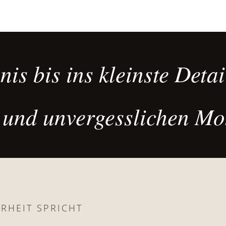
cahier des charges
des cuissons
exigeant.
devant les clients.
nis bis ins kleinste Detai
 und unvergesslichen Mo
HRHEIT SPRICHT