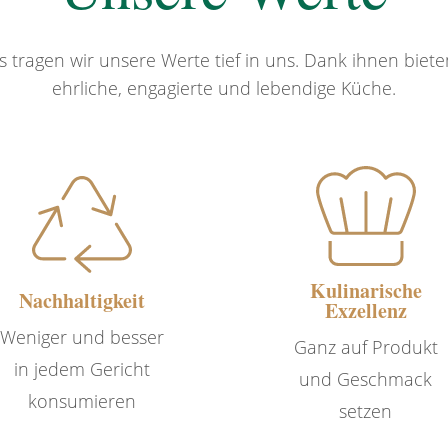
s tragen wir unsere Werte tief in uns. Dank ihnen biet
ehrliche, engagierte und lebendige Küche.
Excellence
Durabilité
culinaire
Nous sélectionnons
Nous sublimons
des ingrédients
chaque produit
français issus de
grâce à une
producteurs
technique
alsaciens en
d'exécution
priorité, sans
Kulinarische
irréprochable et
Nachhaltigkeit
importation. Nous
Exzellenz
une innovation
sommes toujours à
Weniger und besser
culinaire centrée
Ganz auf Produkt
la recherche de
sur le goût. Mettant
in jedem Gericht
und Geschmack
produits
l'humain au cœur
konsumieren
d'exception
setzen
du service, nous
respectant un
réalisons la finition