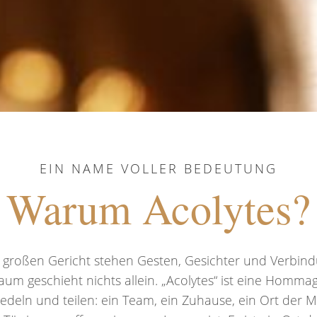
EIN NAME VOLLER BEDEUTUNG
Warum Acolytes?
 großen Gericht stehen Gesten, Gesichter und Verbind
um geschieht nichts allein. „Acolytes“ ist eine Hommag
redeln und teilen: ein Team, ein Zuhause, ein Ort der M