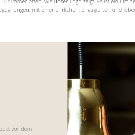
ie Tür immer offen, wie unser Logo zeigt. Es ist ein Ort 
egnungen, mit einer ehrlichen, engagierten und lebe
spekt vor dem