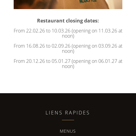
Restaurant closing dates:
From 22.02.26 to 10.03.26 (opening on 11.03.26 at
noon)
From 16.08.26 to 02.09.26 (opening on 03.09.26 at
noon)
From 20.12.26 to 05.01.27 (opening on 06.01.27 at
noon)
LIENS RAPIDES
MENUS