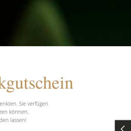
kgutschein
enkten. Sie verfügen
tzen können.
den lassen!