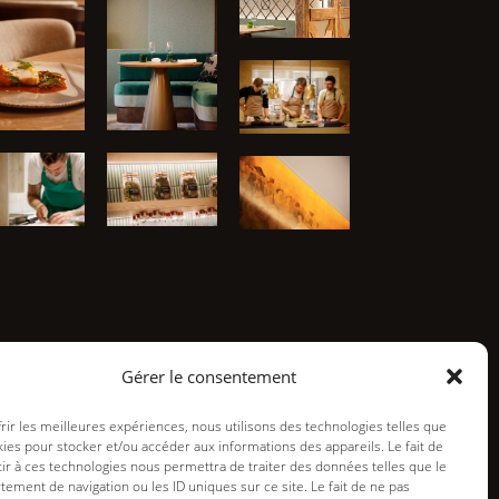
Gérer le consentement
frir les meilleures expériences, nous utilisons des technologies telles que
kies pour stocker et/ou accéder aux informations des appareils. Le fait de
ir à ces technologies nous permettra de traiter des données telles que le
ement de navigation ou les ID uniques sur ce site. Le fait de ne pas